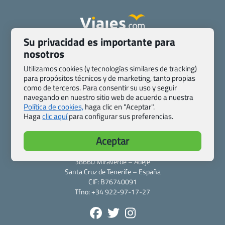
Su privacidad es importante para
Quienes somos
Contacto
nosotros
Pasaporte, Visado, Salud y otras disposiciones específicas
Utilizamos cookies (y tecnologías similares de tracking)
Blog de Viajes.com
Registro de agencias
para propósitos técnicos y de marketing, tanto propias
Preguntas frecuentes
Condiciones generales
como de terceros. Para consentir su uso y seguir
navegando en nuestro sitio web de acuerdo a nuestra
Política de privacidad y cookies
Transparencia
Política de cookies,
haga clic en "Aceptar".
Todas las páginas – sitemap
Haga
clic aquí
para configurar sus preferencias.
Viajes.com
Aceptar
Last Minute Express S.L.U.
c/ Drago, CC HLS, Local 13
38660 Miraverde – Adeje
Santa Cruz de Tenerife – España
CIF: B76740091
Tfno: +34 922-97-17-27