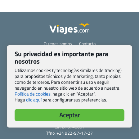
Quienes somos
Contacto
Pasaporte, Visado, Salud y otras disposiciones específicas
Su privacidad es importante para
Blog de Viajes.com
Registro de agencias
nosotros
Preguntas frecuentes
Condiciones generales
Utilizamos cookies (y tecnologías similares de tracking)
Política de privacidad y cookies
Transparencia
para propósitos técnicos y de marketing, tanto propias
como de terceros. Para consentir su uso y seguir
Todas las páginas – sitemap
navegando en nuestro sitio web de acuerdo a nuestra
Política de cookies,
haga clic en "Aceptar".
Viajes.com
Haga
clic aquí
para configurar sus preferencias.
Last Minute Express S.L.U.
c/ Drago, CC HLS, Local 13
Aceptar
38660 Miraverde – Adeje
Santa Cruz de Tenerife – España
CIF: B76740091
Tfno: +34 922-97-17-27