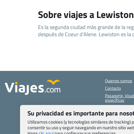
Sobre viajes a Lewisto
Es la segunda ciudad más grande de la re
después de Coeur d’Alene. Lewiston es la c
Quienes somos
Contacto
Pasaporte, Visad
específicas
Blog de Viajes.c
Su privacidad es importante para noso
Registro de age
Utilizamos cookies (y tecnologías similares de tracking)
Preguntas frecu
consentir su uso y seguir navegando en nuestro sitio w
Condiciones gen
Haga
clic aquí
para configurar sus preferencias.