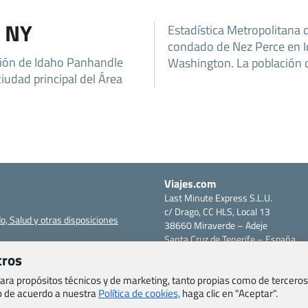
n NY
Estadística Metropolitana 
condado de Nez Perce en I
gión de Idaho Panhandle
Washington. La población 
iudad principal del Área
Viajes.com
Last Minute Express S.L.U.
c/ Drago, CC HLS, Local 13
o, Salud y otras disposiciones
38660 Miraverde – Adeje
Santa Cruz de Tenerife – España
om
CIF: B76740091
tros
ncias
Tfno: +34 922-97-17-27
 para propósitos técnicos y de marketing, tanto propias como de terceros
entes
eb de acuerdo a nuestra
Política de cookies,
haga clic en "Aceptar".
erales