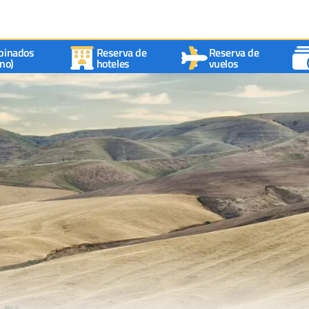
binados
Reserva de
Reserva de
no)
hoteles
vuelos