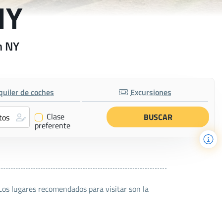
NY
n NY
quiler de coches
Excursiones
Clase
✔
preferente
Los lugares recomendados para visitar son la