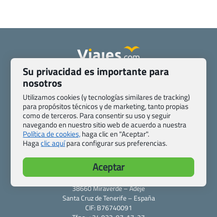
Su privacidad es importante para
Quienes somos
Contacto
nosotros
Pasaporte, Visado, Salud y otras disposiciones específicas
Utilizamos cookies (y tecnologías similares de tracking)
Blog de Viajes.com
Registro de agencias
para propósitos técnicos y de marketing, tanto propias
Preguntas frecuentes
Condiciones generales
como de terceros. Para consentir su uso y seguir
navegando en nuestro sitio web de acuerdo a nuestra
Política de privacidad y cookies
Transparencia
Política de cookies,
haga clic en "Aceptar".
Todas las páginas – sitemap
Haga
clic aquí
para configurar sus preferencias.
Viajes.com
Aceptar
Last Minute Express S.L.U.
c/ Drago, CC HLS, Local 13
38660 Miraverde – Adeje
Santa Cruz de Tenerife – España
CIF: B76740091