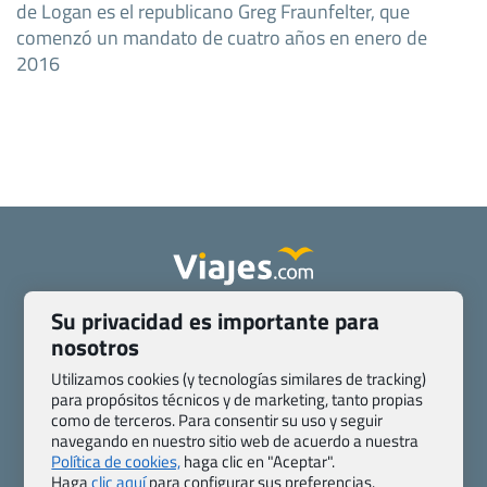
de Logan es el republicano Greg Fraunfelter, que
comenzó un mandato de cuatro años en enero de
2016
Su privacidad es importante para
Quienes somos
Contacto
nosotros
Pasaporte, Visado, Salud y otras disposiciones específicas
Blog de Viajes.com
Registro de agencias
Utilizamos cookies (y tecnologías similares de tracking)
para propósitos técnicos y de marketing, tanto propias
Preguntas frecuentes
Condiciones generales
como de terceros. Para consentir su uso y seguir
Política de privacidad y cookies
Transparencia
navegando en nuestro sitio web de acuerdo a nuestra
Todas las páginas – sitemap
Política de cookies,
haga clic en "Aceptar".
Haga
clic aquí
para configurar sus preferencias.