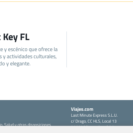
t Key FL
e y escénico que ofrece la
y actividades culturales,
ado y elegante.
Viajes.com
Last Minute Express S.L.U.
c/ Drago, CC HLS, Local 13
o, Salud y otras disposiciones
38660 Miraverde – Adeje
Santa Cruz de Tenerife – España