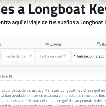
jes a Longboat Ke
ntra aquí el viaje de tus sueños a Longboat 
s
Vuelos
Al
t Key FL
los condados de Sarasota y Manatee, Longboat Key ofrece golf en la
nca han ayudado a hacer de esta una comunidad de resorts de lujo 
 jubilados que disfrutan del campo de golf de campeonato y del club
udad de los condados de Manatee y Sarasota a lo largo de la costa 