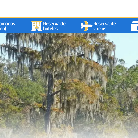
binados
Reserva de
Reserva de
no)
hoteles
vuelos