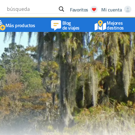
Favoritos
Mi cuenta
Blog
Mejores
Más productos
de viajes
destinos