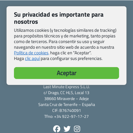
Su privacidad es importante para
nosotros
Utilizamos cookies (y tecnologías similares de tracking)
Quienes somos
Contacto
para propósitos técnicos y de marketing, tanto propias
Pasaporte, Visado, Salud y otras disposiciones específicas
como de terceros. Para consentir su uso y seguir
Blog de Viajes.com
Registro de agencias
navegando en nuestro sitio web de acuerdo a nuestra
Política de cookies,
haga clic en "Aceptar".
Preguntas frecuentes
Condiciones generales
Haga
clic aquí
para configurar sus preferencias.
Política de privacidad y cookies
Transparencia
Todas las páginas – sitemap
Aceptar
Viajes.com
Last Minute Express S.L.U.
c/ Drago, CC HLS, Local 13
38660 Miraverde – Adeje
Santa Cruz de Tenerife – España
CIF: B76740091
Tfno: +34 922-97-17-27