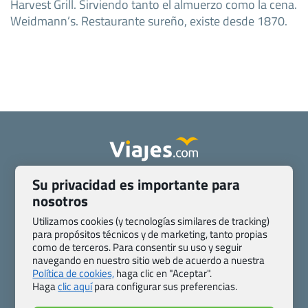
Harvest Grill. Sirviendo tanto el almuerzo como la cena.
Weidmann’s. Restaurante sureño, existe desde 1870.
Su privacidad es importante para
Quienes somos
Contacto
nosotros
Pasaporte, Visado, Salud y otras disposiciones específicas
Blog de Viajes.com
Registro de agencias
Utilizamos cookies (y tecnologías similares de tracking)
Preguntas frecuentes
Condiciones generales
para propósitos técnicos y de marketing, tanto propias
como de terceros. Para consentir su uso y seguir
Política de privacidad y cookies
Transparencia
navegando en nuestro sitio web de acuerdo a nuestra
Todas las páginas – sitemap
Política de cookies,
haga clic en "Aceptar".
Haga
clic aquí
para configurar sus preferencias.
Viajes.com