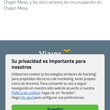
Chapin Mesa, y los dos caminos de circunvalación en
Chapin Mesa.
Su privacidad es importante para
nosotros
Quienes somos
Contacto
Pasaporte, Visado, Salud y otras disposiciones específicas
Utilizamos cookies (y tecnologías similares de tracking)
Blog de Viajes.com
Registro de agencias
para propósitos técnicos y de marketing, tanto propias
como de terceros. Para consentir su uso y seguir
Preguntas frecuentes
Condiciones generales
navegando en nuestro sitio web de acuerdo a nuestra
Política de privacidad y cookies
Transparencia
Política de cookies,
haga clic en "Aceptar".
Todas las páginas – sitemap
Haga
clic aquí
para configurar sus preferencias.
Viajes.com
Aceptar