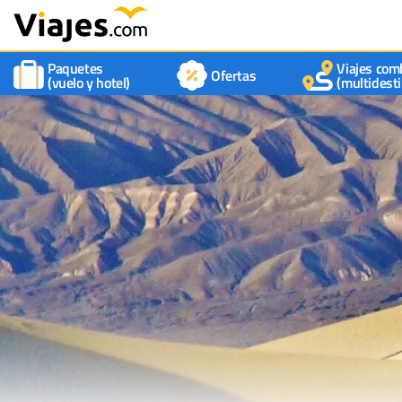
Paquetes
Viajes com
Ofertas
(vuelo y hotel)
(multidesti