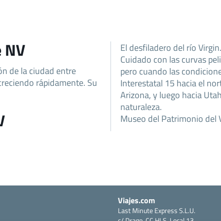
e NV
El desfiladero del río Virgin
Cuidado con las curvas pelig
ón de la ciudad entre
pero cuando las condiciones 
 creciendo rápidamente. Su
Interestatal 15 hacia el no
Arizona, y luego hacia Utah
naturaleza.
V
Museo del Patrimonio del Va
Viajes.com
Last Minute Express S.L.U.
c/ Drago, CC HLS, Local 13