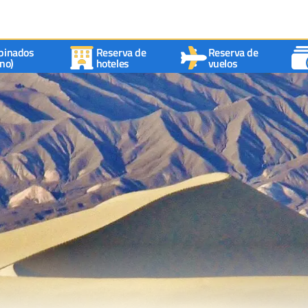
binados
Reserva de
Reserva de
no)
hoteles
vuelos