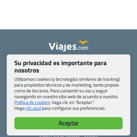
Quienes somos
Contacto
Su privacidad es importante para
Pasaporte, Visado, Salud y otras disposiciones específicas
nosotros
Blog de Viajes.com
Registro de agencias
Utilizamos cookies (y tecnologías similares de tracking)
Preguntas frecuentes
Condiciones generales
para propósitos técnicos y de marketing, tanto propias
como de terceros. Para consentir su uso y seguir
Política de privacidad y cookies
Transparencia
navegando en nuestro sitio web de acuerdo a nuestra
Todas las páginas – sitemap
Política de cookies,
haga clic en "Aceptar".
Haga
clic aquí
para configurar sus preferencias.
Viajes.com
Last Minute Express S.L.U.
Aceptar
c/ Drago, CC HLS, Local 13
38660 Miraverde – Adeje
Santa Cruz de Tenerife – España