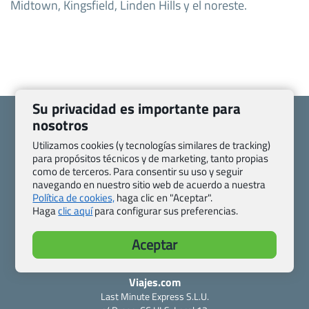
Midtown, Kingsfield, Linden Hills y el noreste.
Su privacidad es importante para
nosotros
Utilizamos cookies (y tecnologías similares de tracking)
para propósitos técnicos y de marketing, tanto propias
Quienes somos
Contacto
como de terceros. Para consentir su uso y seguir
navegando en nuestro sitio web de acuerdo a nuestra
Pasaporte, Visado, Salud y otras disposiciones específicas
Política de cookies,
haga clic en "Aceptar".
Blog de Viajes.com
Registro de agencias
Haga
clic aquí
para configurar sus preferencias.
Preguntas frecuentes
Condiciones generales
Política de privacidad y cookies
Transparencia
Aceptar
Todas las páginas – sitemap
Viajes.com
Last Minute Express S.L.U.