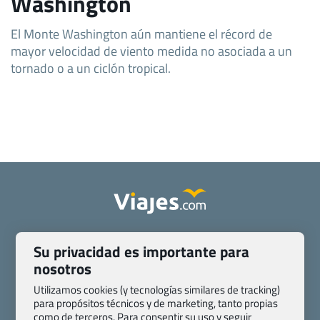
Washington
El Monte Washington aún mantiene el récord de
mayor velocidad de viento medida no asociada a un
tornado o a un ciclón tropical.
Quienes somos
Contacto
Su privacidad es importante para
Pasaporte, Visado, Salud y otras disposiciones específicas
nosotros
Blog de Viajes.com
Registro de agencias
Preguntas frecuentes
Condiciones generales
Utilizamos cookies (y tecnologías similares de tracking)
para propósitos técnicos y de marketing, tanto propias
Política de privacidad y cookies
Transparencia
como de terceros. Para consentir su uso y seguir