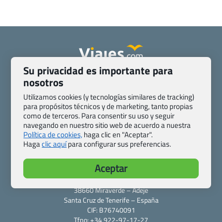
Su privacidad es importante para
Quienes somos
Contacto
nosotros
Pasaporte, Visado, Salud y otras disposiciones específicas
Utilizamos cookies (y tecnologías similares de tracking)
Blog de Viajes.com
Registro de agencias
para propósitos técnicos y de marketing, tanto propias
Preguntas frecuentes
Condiciones generales
como de terceros. Para consentir su uso y seguir
navegando en nuestro sitio web de acuerdo a nuestra
Política de privacidad y cookies
Transparencia
Política de cookies,
haga clic en "Aceptar".
Todas las páginas – sitemap
Haga
clic aquí
para configurar sus preferencias.
Viajes.com
Aceptar
Last Minute Express S.L.U.
c/ Drago, CC HLS, Local 13
38660 Miraverde – Adeje
Santa Cruz de Tenerife – España
CIF: B76740091
Tfno: +34 922-97-17-27