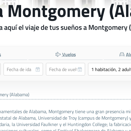
 a Montgomery (A
 aquí el viaje de tus sueños a Montgomery 
s
Vuelos
Al
ery (Alabama)
mentales de Alabama, Montgomery tiene una gran presencia milit
 Estatal de Alabama, Universidad de Troy (campus de Montgomery)
ia, la Universidad Faulkner y el Huntingdon College; la fabricación
cciones culturales, como el Festival Shakespeare de Alabama y 