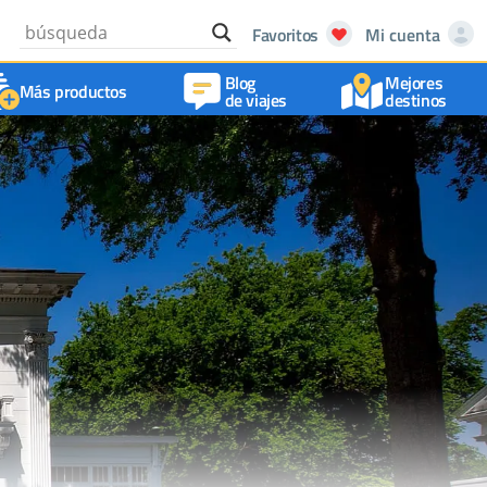
Favoritos
Mi cuenta
Blog
Mejores
Más productos
de viajes
destinos