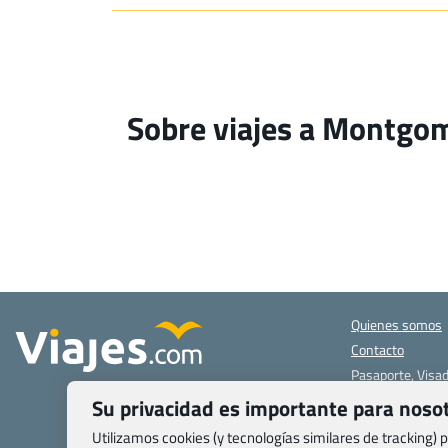
Sobre viajes a Montgo
Quienes somos
Contacto
Pasaporte, Visad
específicas
Su privacidad es importante para noso
Blog de Viajes.c
Utilizamos cookies (y tecnologías similares de tracking)
Registro de age