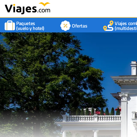
Paquetes
Viajes com
Ofertas
(vuelo y hotel)
(multidesti