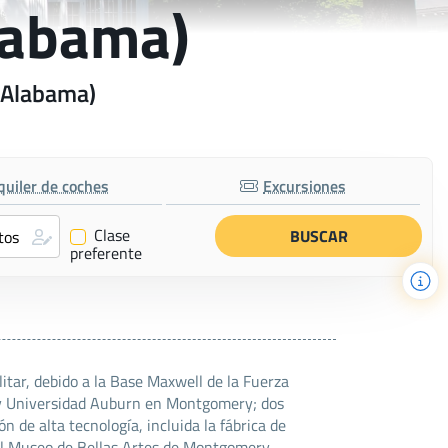
labama)
(Alabama)
quiler de coches
Excursiones
Clase
✔
preferente
ar, debido a la Base Maxwell de la Fuerza
 y Universidad Auburn en Montgomery; dos
 de alta tecnología, incluida la fábrica de
el Museo de Bellas Artes de Montgomery.