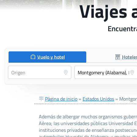
Viajes
Encuentra
Vuelo y hotel
Hotele
Página de inicio
»
Estados Unidos
»
Montgom
Además de albergar muchos organismos guberna
Aérea; las universidades públicas Universidad
instituciones privadas de enseñanza postsecundar
automóviles Hyundai de Alabama; y muchas atra