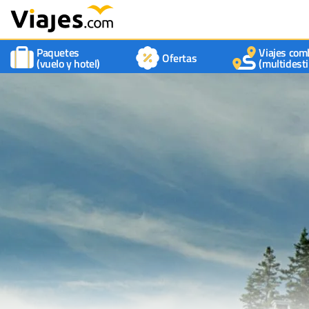
Paquetes
Viajes com
Ofertas
(vuelo y hotel)
(multidesti