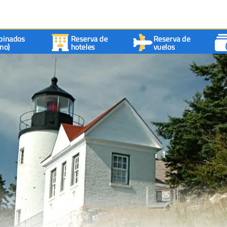
binados
Reserva de
Reserva de
no)
hoteles
vuelos