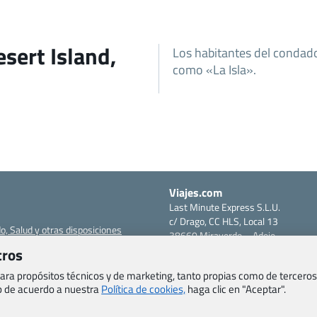
sert Island,
Los habitantes del condado
como «La Isla».
Viajes.com
Last Minute Express S.L.U.
c/ Drago, CC HLS, Local 13
o, Salud y otras disposiciones
38660 Miraverde – Adeje
Santa Cruz de Tenerife – España
tros
om
CIF: B76740091
 para propósitos técnicos y de marketing, tanto propias como de terceros
ncias
Tfno: +34 922-97-17-27
eb de acuerdo a nuestra
Política de cookies,
haga clic en "Aceptar".
entes
erales