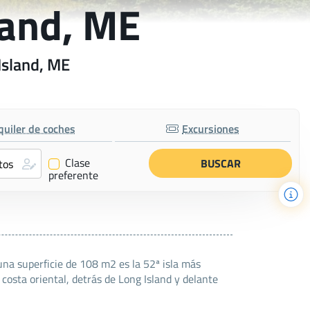
land, ME
Island, ME
quiler de coches
Excursiones
Clase
✔
preferente
una superficie de 108 m2 es la 52ª isla más
costa oriental, detrás de Long Island y delante