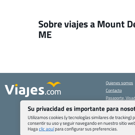
Sobre viajes a Mount De
ME
Quienes somos
Contacto
Pasaporte, Visad
específicas
Su privacidad es importante para noso
Blog de Viajes.c
Utilizamos cookies (y tecnologías similares de tracking)
Registro de age
consentir su uso y seguir navegando en nuestro sitio w
Preguntas frecu
Haga
clic aquí
para configurar sus preferencias.
Condiciones gen