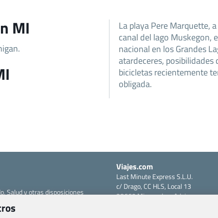
on MI
La playa Pere Marquette, a 
canal del lago Muskegon, es
higan.
nacional en los Grandes La
atardeceres, posibilidades 
MI
bicicletas recientemente t
obligada.
Viajes.com
Last Minute Express S.L.U.
c/ Drago, CC HLS, Local 13
o, Salud y otras disposiciones
38660 Miraverde – Adeje
tros
Santa Cruz de Tenerife – España
om
CIF: B76740091