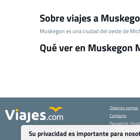
Sobre viajes a Muskeg
Muskegon es una ciudad del oeste de Mic
Qué ver en Muskegon 
Quienes somos
Contacto
Pasaporte, Visad
específicas
Su privacidad es importante para noso
Blog de Viajes.c