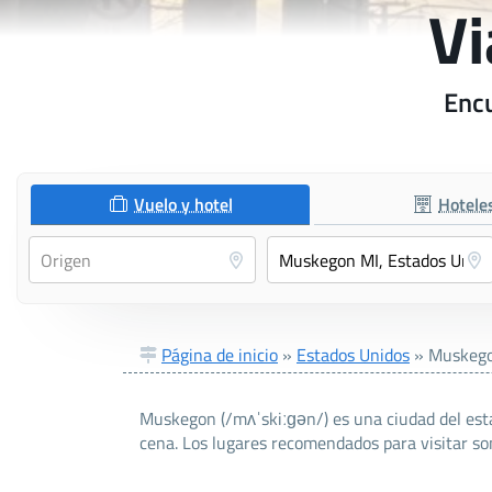
Vi
Encu
Vuelo y hotel
Hotele
Página de inicio
»
Estados Unidos
»
Muskego
Muskegon (/mʌˈskiːɡən/) es una ciudad del esta
cena. Los lugares recomendados para visitar son