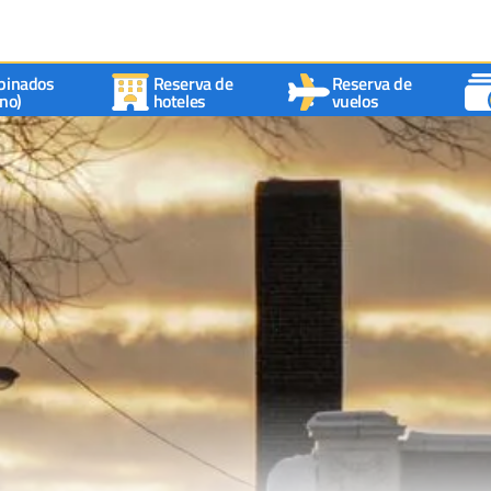
binados
Reserva de
Reserva de
no)
hoteles
vuelos