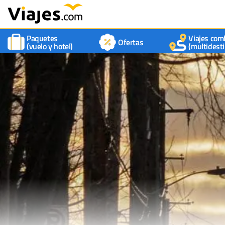
Paquetes
Viajes com
Ofertas
(vuelo y hotel)
(multidesti