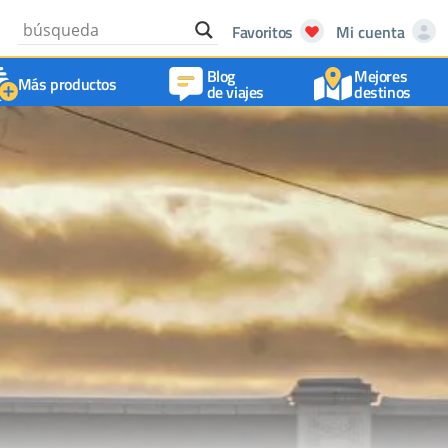
Favoritos
Mi cuenta
Blog
Mejores
Más productos
de viajes
destinos