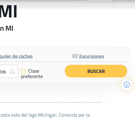
 MI
on MI
quiler de coches
Excursiones
Clase
✔
preferente
osta este del lago Michigan. Conocida por la