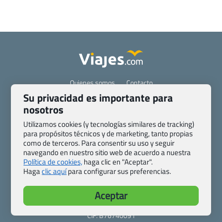
Quienes somos
Contacto
Pasaporte, Visado, Salud y otras disposiciones específicas
Su privacidad es importante para
nosotros
Blog de Viajes.com
Registro de agencias
Preguntas frecuentes
Condiciones generales
Utilizamos cookies (y tecnologías similares de tracking)
Política de privacidad y cookies
Transparencia
para propósitos técnicos y de marketing, tanto propias
como de terceros. Para consentir su uso y seguir
Todas las páginas – sitemap
navegando en nuestro sitio web de acuerdo a nuestra
Política de cookies,
haga clic en "Aceptar".
Viajes.com
Haga
clic aquí
para configurar sus preferencias.
Last Minute Express S.L.U.
c/ Drago, CC HLS, Local 13
Aceptar
38660 Miraverde – Adeje
Santa Cruz de Tenerife – España
CIF: B76740091