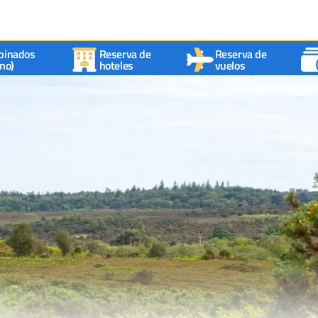
binados
Reserva de
Reserva de
no)
hoteles
vuelos