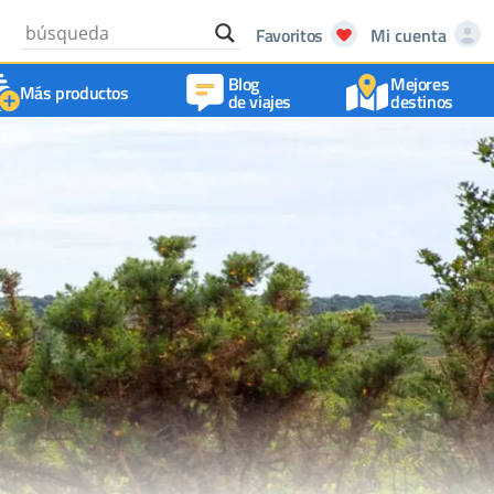
Favoritos
Mi cuenta
Blog
Mejores
Más productos
de viajes
destinos