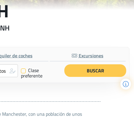
NH
a NH
quiler de coches
Excursiones
Clase
✔
preferente
e Manchester, con una población de unos