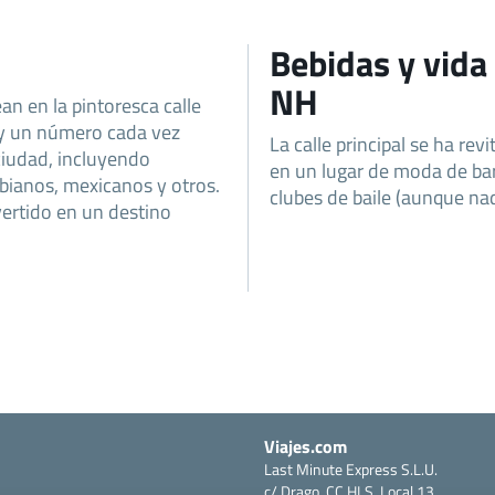
Bebidas y vid
NH
an en la pintoresca calle
ay un número cada vez
La calle principal se ha re
ciudad, incluyendo
en un lugar de moda de bar
bianos, mexicanos y otros.
clubes de baile (aunque nad
vertido en un destino
Viajes.com
Last Minute Express S.L.U.
c/ Drago, CC HLS, Local 13