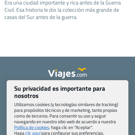
Era una ciudad importante y rica antes de la Guerra
Civil. Esa historia le dio la colección más grande de
casas del Sur antes de la guerra.
Su privacidad es importante para
Quienes somos
Contacto
nosotros
Pasaporte, Visado, Salud y otras disposiciones específicas
Blog de Viajes.com
Registro de agencias
Utilizamos cookies (y tecnologías similares de tracking)
para propósitos técnicos y de marketing, tanto propias
Preguntas frecuentes
Condiciones generales
como de terceros. Para consentir su uso y seguir
Política de privacidad y cookies
Transparencia
navegando en nuestro sitio web de acuerdo a nuestra
Todas las páginas – sitemap
Política de cookies,
haga clic en "Aceptar".
Haga
clic aquí
para configurar sus preferencias.