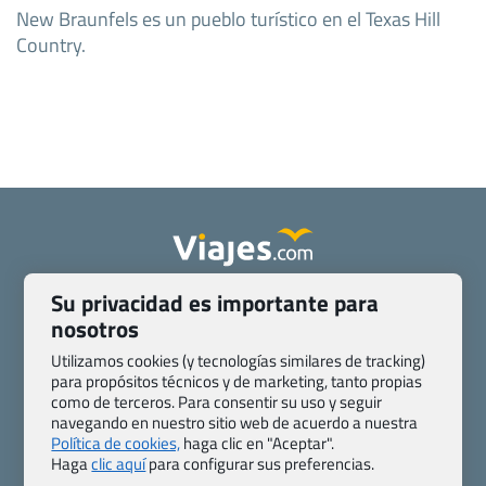
New Braunfels es un pueblo turístico en el Texas Hill
Country.
Su privacidad es importante para
Quienes somos
Contacto
nosotros
Pasaporte, Visado, Salud y otras disposiciones específicas
Blog de Viajes.com
Registro de agencias
Utilizamos cookies (y tecnologías similares de tracking)
para propósitos técnicos y de marketing, tanto propias
Preguntas frecuentes
Condiciones generales
como de terceros. Para consentir su uso y seguir
Política de privacidad y cookies
Transparencia
navegando en nuestro sitio web de acuerdo a nuestra
Todas las páginas – sitemap
Política de cookies,
haga clic en "Aceptar".
Haga
clic aquí
para configurar sus preferencias.
Viajes.com