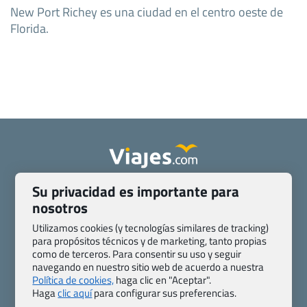
New Port Richey es una ciudad en el centro oeste de
Florida.
Su privacidad es importante para
Quienes somos
Contacto
nosotros
Pasaporte, Visado, Salud y otras disposiciones específicas
Blog de Viajes.com
Registro de agencias
Utilizamos cookies (y tecnologías similares de tracking)
para propósitos técnicos y de marketing, tanto propias
Preguntas frecuentes
Condiciones generales
como de terceros. Para consentir su uso y seguir
Política de privacidad y cookies
Transparencia
navegando en nuestro sitio web de acuerdo a nuestra
Todas las páginas – sitemap
Política de cookies,
haga clic en "Aceptar".
Haga
clic aquí
para configurar sus preferencias.
Viajes.com