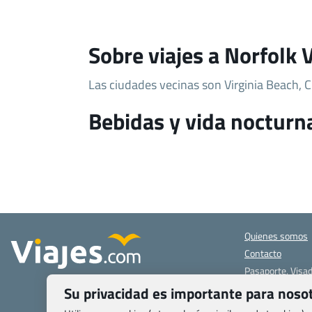
Sobre viajes a Norfolk 
Las ciudades vecinas son Virginia Beach,
Bebidas y vida nocturn
Quienes somos
Contacto
Pasaporte, Visad
específicas
Su privacidad es importante para noso
Blog de Viajes.c