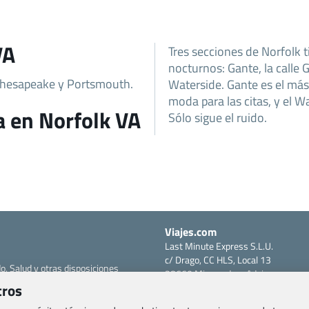
VA
Tres secciones de Norfolk 
nocturnos: Gante, la calle 
 Chesapeake y Portsmouth.
Waterside. Gante es el más 
moda para las citas, y el Wa
a en Norfolk VA
Sólo sigue el ruido.
Viajes.com
Last Minute Express S.L.U.
c/ Drago, CC HLS, Local 13
o, Salud y otras disposiciones
38660 Miraverde – Adeje
tros
Santa Cruz de Tenerife – España
om
CIF: B76740091