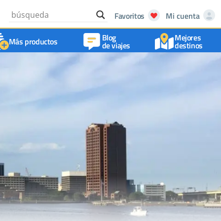
Favoritos
Mi cuenta
Blog
Mejores
Más productos
de viajes
destinos