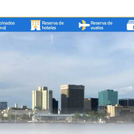
binados
Reserva de
Reserva de
no)
hoteles
vuelos