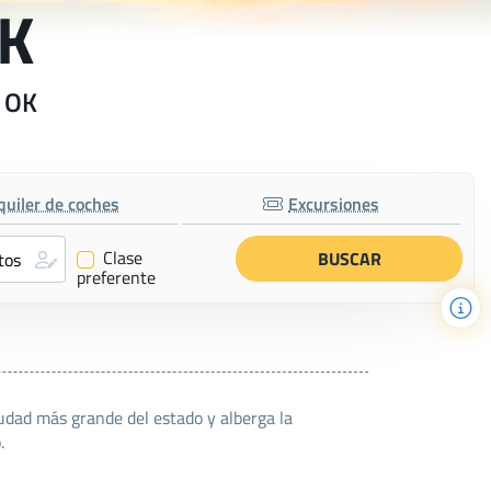
OK
n OK
quiler de coches
Excursiones
Clase
✔
preferente
udad más grande del estado y alberga la
.