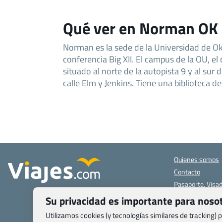
Qué ver en Norman OK
Norman es la sede de la Universidad de O
conferencia Big XII. El campus de la OU, el
situado al norte de la autopista 9 y al sur d
calle Elm y Jenkins. Tiene una biblioteca 
Quienes somos
Contacto
Pasaporte, Visad
específicas
Su privacidad es importante para noso
Blog de Viajes.c
Utilizamos cookies (y tecnologías similares de tracking)
Registro de age