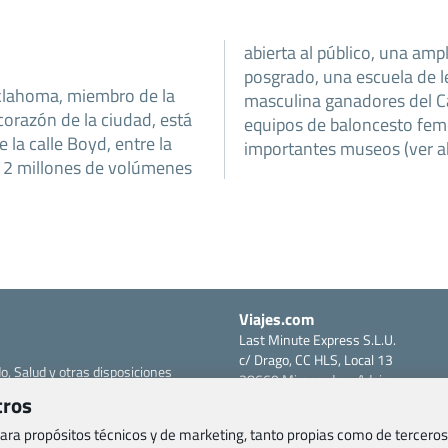
abierta al público, una am
posgrado, una escuela de l
klahoma, miembro de la
masculina ganadores del C
 corazón de la ciudad, está
equipos de baloncesto feme
e la calle Boyd, entre la
importantes museos (ver ab
de 2 millones de volúmenes
Viajes.com
Last Minute Express S.L.U.
c/ Drago, CC HLS, Local 13
o, Salud y otras disposiciones
38660 Miraverde – Adeje
Santa Cruz de Tenerife – España
tros
om
CIF: B76740091
 para propósitos técnicos y de marketing, tanto propias como de terceros
ncias
Tfno: +34 922-97-17-27