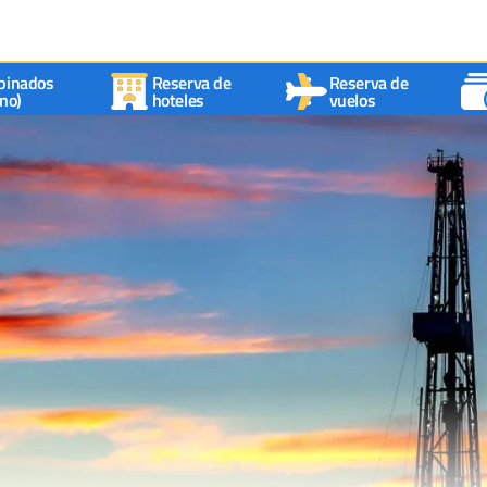
binados
Reserva de
Reserva de
no)
hoteles
vuelos