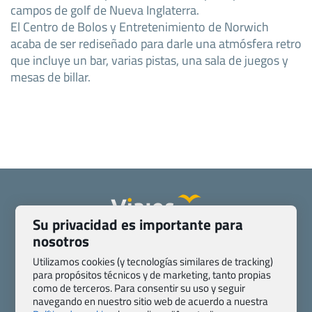
campos de golf de Nueva Inglaterra.
El Centro de Bolos y Entretenimiento de Norwich
acaba de ser rediseñado para darle una atmósfera retro
que incluye un bar, varias pistas, una sala de juegos y
mesas de billar.
Su privacidad es importante para
nosotros
Quienes somos
Contacto
Pasaporte, Visado, Salud y otras disposiciones específicas
Utilizamos cookies (y tecnologías similares de tracking)
para propósitos técnicos y de marketing, tanto propias
Blog de Viajes.com
Registro de agencias
como de terceros. Para consentir su uso y seguir
Preguntas frecuentes
Condiciones generales
navegando en nuestro sitio web de acuerdo a nuestra
Política de privacidad y cookies
Transparencia