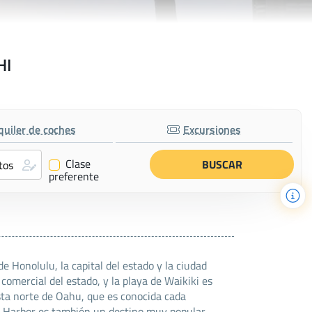
HI
quiler de coches
Excursiones
Clase
✔
preferente
e Honolulu, la capital del estado y la ciudad
omercial del estado, y la playa de Waikiki es
osta norte de Oahu, que es conocida cada
l Harbor es también un destino muy popular