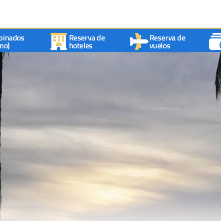
binados
Reserva de
Reserva de
no)
hoteles
vuelos