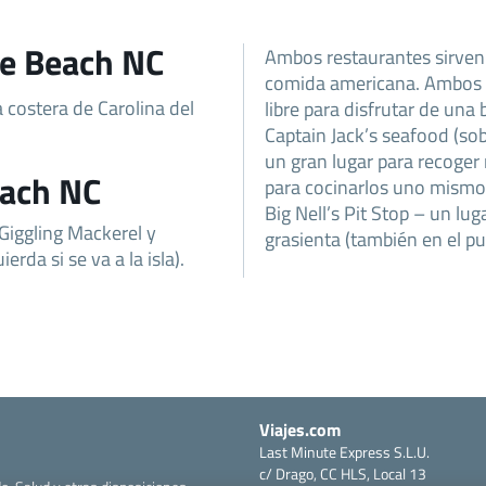
le Beach NC
Ambos restaurantes sirven 
comida americana. Ambos t
 costera de Carolina del
libre para disfrutar de una 
Captain Jack’s seafood (sobr
un gran lugar para recoger
each NC
para cocinarlos uno mismo
Big Nell’s Pit Stop – un l
 Giggling Mackerel y
grasienta (también en el pu
ierda si se va a la isla).
Viajes.com
Last Minute Express S.L.U.
c/ Drago, CC HLS, Local 13