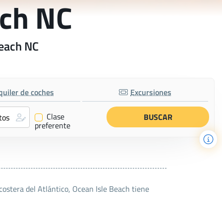
ach NC
Beach NC
quiler de coches
Excursiones
Clase
✔
preferente
acostera del Atlántico, Ocean Isle Beach tiene