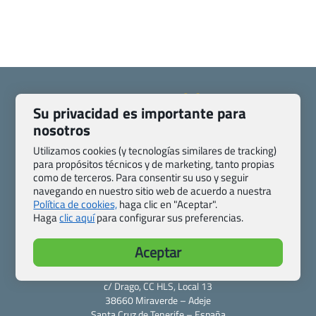
Su privacidad es importante para
nosotros
Quienes somos
Contacto
Utilizamos cookies (y tecnologías similares de tracking)
Pasaporte, Visado, Salud y otras disposiciones específicas
para propósitos técnicos y de marketing, tanto propias
Blog de Viajes.com
Registro de agencias
como de terceros. Para consentir su uso y seguir
navegando en nuestro sitio web de acuerdo a nuestra
Preguntas frecuentes
Condiciones generales
Política de cookies,
haga clic en "Aceptar".
Política de privacidad y cookies
Transparencia
Haga
clic aquí
para configurar sus preferencias.
Todas las páginas – sitemap
Aceptar
Viajes.com
Last Minute Express S.L.U.
c/ Drago, CC HLS, Local 13
38660 Miraverde – Adeje
Santa Cruz de Tenerife – España