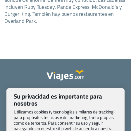
incluyen Ruby Tuesday, Panda Express, McDonald’s y
Burger King. También hay buenos restaurantes en
Overland Park.
Quienes somos
Contacto
Su privacidad es importante para
Pasaporte, Visado, Salud y otras disposiciones específicas
nosotros
Blog de Viajes.com
Registro de agencias
Preguntas frecuentes
Condiciones generales
Utilizamos cookies (y tecnologías similares de tracking)
para propósitos técnicos y de marketing, tanto propias
Política de privacidad y cookies
Transparencia
como de terceros. Para consentir su uso y seguir
Todas las páginas – sitemap
navegando en nuestro sitio web de acuerdo a nuestra