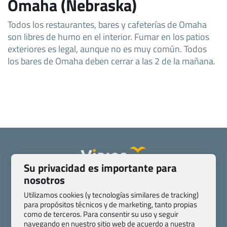
Omaha (Nebraska)
Todos los restaurantes, bares y cafeterías de Omaha
son libres de humo en el interior. Fumar en los patios
exteriores es legal, aunque no es muy común. Todos
los bares de Omaha deben cerrar a las 2 de la mañana.
Su privacidad es importante para
nosotros
Quienes somos
Contacto
Pasaporte, Visado, Salud y otras disposiciones específicas
Utilizamos cookies (y tecnologías similares de tracking)
para propósitos técnicos y de marketing, tanto propias
Blog de Viajes.com
Registro de agencias
como de terceros. Para consentir su uso y seguir
Preguntas frecuentes
Condiciones generales
navegando en nuestro sitio web de acuerdo a nuestra