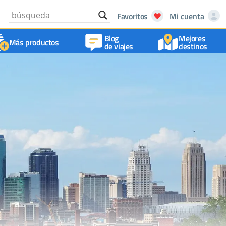
Favoritos
Mi cuenta
Blog
Mejores
Más productos
de viajes
destinos