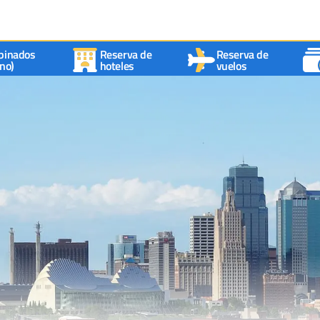
binados
Reserva de
Reserva de
no)
hoteles
vuelos