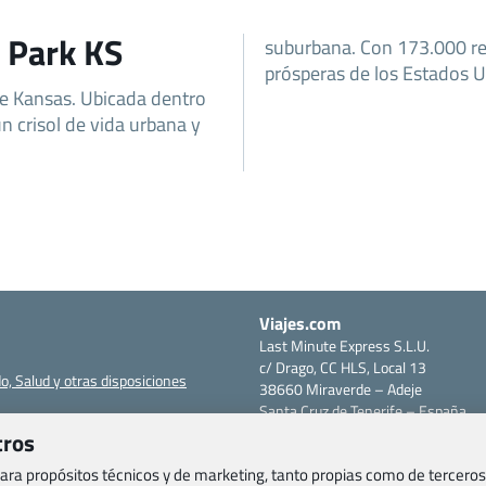
d Park KS
suburbana. Con 173.000 re
prósperas de los Estados U
de Kansas. Ubicada dentro
n crisol de vida urbana y
Viajes.com
Last Minute Express S.L.U.
c/ Drago, CC HLS, Local 13
o, Salud y otras disposiciones
38660 Miraverde – Adeje
Santa Cruz de Tenerife – España
om
CIF: B76740091
tros
ncias
Tfno: +34 922-97-17-27
 para propósitos técnicos y de marketing, tanto propias como de terceros
entes