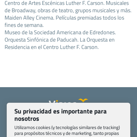
Centro de Artes Escénicas Luther F. Carson. Musicales
de Broadway, obras de teatro, grupos musicales y más.
Maiden Alley Cinema. Películas premiadas todos los
fines de semana.
Museo de la Sociedad Americana de Edredones.
Orquesta Sinfónica de Paducah. La Orquesta en
Residencia en el Centro Luther F. Carson.
Su privacidad es importante para
nosotros
Quienes somos
Contacto
Pasaporte, Visado, Salud y otras disposiciones específicas
Utilizamos cookies (y tecnologías similares de tracking)
para propósitos técnicos y de marketing, tanto propias
Blog de Viajes.com
Registro de agencias