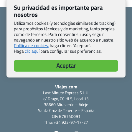
Su privacidad es importante para
nosotros
Utilizamos cookies (y tecnologías similares de tracking)
para propósitos técnicos y de marketing, tanto propias
como de terceros. Para consentir su uso y seguir
Quienes somos
Contacto
navegando en nuestro sitio web de acuerdo a nuestra
Pasaporte, Visado, Salud y otras disposiciones específicas
Política de cookies,
haga clic en "Aceptar".
Haga
clic aquí
para configurar sus preferencias.
Blog de Viajes.com
Registro de agencias
Preguntas frecuentes
Condiciones generales
Aceptar
Política de privacidad y cookies
Transparencia
Todas las páginas – sitemap
Viajes.com
Last Minute Express S.L.U.
c/ Drago, CC HLS, Local 13
38660 Miraverde – Adeje
Santa Cruz de Tenerife – España
CIF: B76740091
Tfno: +34 922-97-17-27