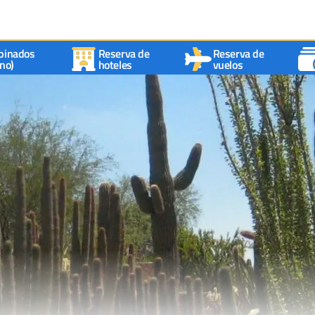
binados
Reserva de
Reserva de
no)
hoteles
vuelos