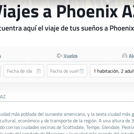
iajes a Phoenix 
uentra aquí el viaje de tus sueños a Phoeni
s
Vuelos
Al
 AZ
a ciudad más poblada del suroeste americano, y la sexta ciudad más
o, cultural, económico y de transporte de la región. A una altura d
do con las ciudades vecinas de Scottsdale, Tempe, Glendale, Peoria
la sede del condado de Maricopa y la ciudad más grande del estad