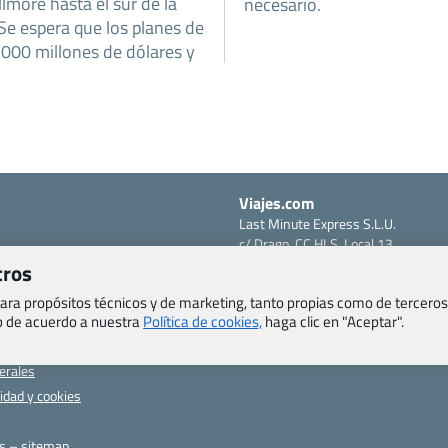
lmore hasta el sur de la
necesario.
. Se espera que los planes de
.000 millones de dólares y
Viajes.com
Last Minute Express S.L.U.
c/ Drago, CC HLS, Local 13
o, Salud y otras disposiciones
38660 Miraverde – Adeje
tros
Santa Cruz de Tenerife – España
om
 para propósitos técnicos y de marketing, tanto propias como de terceros
CIF: B76740091
eb de acuerdo a nuestra
Política de cookies,
haga clic en "Aceptar".
ncias
Tfno: +34 922-97-17-27
entes
erales
cidad y cookies
as – sitemap