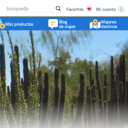
Favoritos
Mi cuenta
Blog
Mejores
Más productos
de viajes
destinos