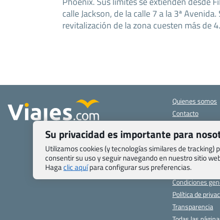
Phoenix. Sus límites se extienden desde Fil
calle Jackson, de la calle 7 a la 3ª Avenida
revitalización de la zona cuesten más de 4
Quienes somos
Contacto
Pasaporte, Visad
Su privacidad es importante para noso
específicas
Blog de Viajes.c
Utilizamos cookies (y tecnologías similares de tracking)
consentir su uso y seguir navegando en nuestro sitio w
Registro de age
Haga
clic aquí
para configurar sus preferencias.
Preguntas frecu
Condiciones gen
Política de priva
Transparencia
Todas las págin