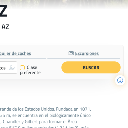
AZ
x AZ
quiler de coches
Excursiones
Clase
✔
preferente
 grande de los Estados Unidos. Fundada en 1871,
e 335 m, se encuentra en el biológicamente único
, Chandler y Gilbert para formar el Área
o con 517,9 millas cuadradas (1.341 km2), más