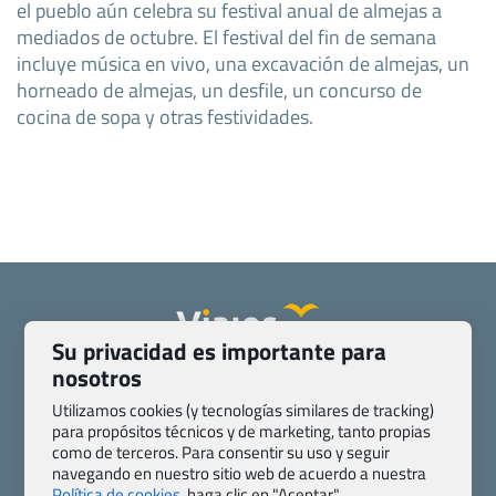
el pueblo aún celebra su festival anual de almejas a
mediados de octubre. El festival del fin de semana
incluye música en vivo, una excavación de almejas, un
horneado de almejas, un desfile, un concurso de
cocina de sopa y otras festividades.
Su privacidad es importante para
nosotros
Quienes somos
Contacto
Pasaporte, Visado, Salud y otras disposiciones específicas
Utilizamos cookies (y tecnologías similares de tracking)
para propósitos técnicos y de marketing, tanto propias
Blog de Viajes.com
Registro de agencias
como de terceros. Para consentir su uso y seguir
Preguntas frecuentes
Condiciones generales
navegando en nuestro sitio web de acuerdo a nuestra
Política de privacidad y cookies
Transparencia
Política de cookies,
haga clic en "Aceptar".