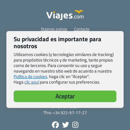
Quienes somos
Contacto
Pasaporte, Visado, Salud y otras disposiciones específicas
Su privacidad es importante para
Blog de Viajes.com
Registro de agencias
nosotros
Preguntas frecuentes
Condiciones generales
Utilizamos cookies (y tecnologías similares de tracking)
Política de privacidad y cookies
Transparencia
para propósitos técnicos y de marketing, tanto propias
como de terceros. Para consentir su uso y seguir
Todas las páginas – sitemap
navegando en nuestro sitio web de acuerdo a nuestra
Política de cookies,
haga clic en "Aceptar".
Viajes.com
Haga
clic aquí
para configurar sus preferencias.
Last Minute Express S.L.U.
c/ Drago, CC HLS, Local 13
Aceptar
38660 Miraverde – Adeje
Santa Cruz de Tenerife – España
CIF: B76740091
Tfno: +34 922-97-17-27