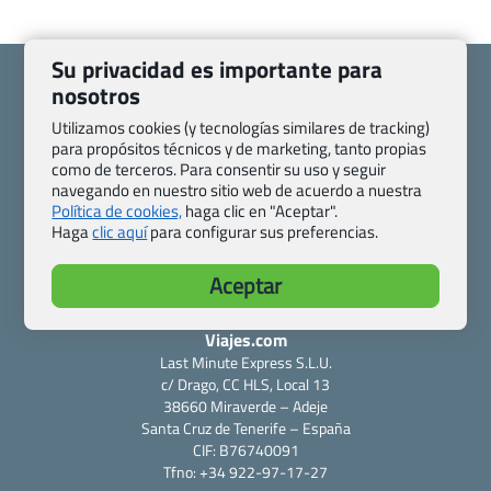
Su privacidad es importante para
nosotros
Utilizamos cookies (y tecnologías similares de tracking)
para propósitos técnicos y de marketing, tanto propias
Quienes somos
Contacto
como de terceros. Para consentir su uso y seguir
Pasaporte, Visado, Salud y otras disposiciones específicas
navegando en nuestro sitio web de acuerdo a nuestra
Política de cookies,
haga clic en "Aceptar".
Blog de Viajes.com
Registro de agencias
Haga
clic aquí
para configurar sus preferencias.
Preguntas frecuentes
Condiciones generales
Política de privacidad y cookies
Transparencia
Aceptar
Todas las páginas – sitemap
Viajes.com
Last Minute Express S.L.U.
c/ Drago, CC HLS, Local 13
38660 Miraverde – Adeje
Santa Cruz de Tenerife – España
CIF: B76740091
Tfno: +34 922-97-17-27