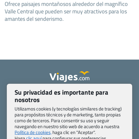
Ofrece paisajes montañosos alrededor del magnífico
Valle Central que pueden ser muy atractivos para los
amantes del senderismo.
Su privacidad es importante para
Quienes somos
Contacto
nosotros
Pasaporte, Visado, Salud y otras disposiciones específicas
Blog de Viajes.com
Registro de agencias
Utilizamos cookies (y tecnologías similares de tracking)
para propósitos técnicos y de marketing, tanto propias
Preguntas frecuentes
Condiciones generales
como de terceros. Para consentir su uso y seguir
Política de privacidad y cookies
Transparencia
navegando en nuestro sitio web de acuerdo a nuestra
Todas las páginas – sitemap
Política de cookies,
haga clic en "Aceptar".
Haga
clic aquí
para configurar sus preferencias.