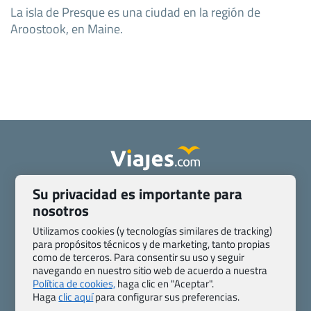
La isla de Presque es una ciudad en la región de
Aroostook, en Maine.
Su privacidad es importante para
Quienes somos
Contacto
nosotros
Pasaporte, Visado, Salud y otras disposiciones específicas
Blog de Viajes.com
Registro de agencias
Utilizamos cookies (y tecnologías similares de tracking)
para propósitos técnicos y de marketing, tanto propias
Preguntas frecuentes
Condiciones generales
como de terceros. Para consentir su uso y seguir
Política de privacidad y cookies
Transparencia
navegando en nuestro sitio web de acuerdo a nuestra
Todas las páginas – sitemap
Política de cookies,
haga clic en "Aceptar".
Haga
clic aquí
para configurar sus preferencias.
Viajes.com