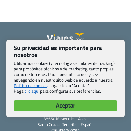
Su privacidad es importante para
Quienes somos
Contacto
nosotros
Pasaporte, Visado, Salud y otras disposiciones específicas
Utilizamos cookies (y tecnologías similares de tracking)
Blog de Viajes.com
Registro de agencias
para propósitos técnicos y de marketing, tanto propias
Preguntas frecuentes
Condiciones generales
como de terceros. Para consentir su uso y seguir
navegando en nuestro sitio web de acuerdo a nuestra
Política de privacidad y cookies
Transparencia
Política de cookies,
haga clic en "Aceptar".
Todas las páginas – sitemap
Haga
clic aquí
para configurar sus preferencias.
Viajes.com
Aceptar
Last Minute Express S.L.U.
c/ Drago, CC HLS, Local 13
38660 Miraverde – Adeje
Santa Cruz de Tenerife – España
CIF: B76740091