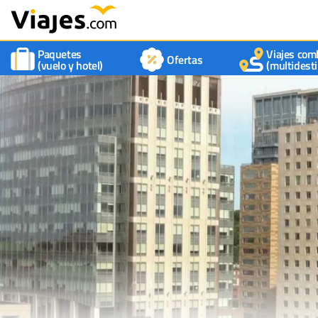
Paquetes
Viajes com
Ofertas
(vuelo y hotel)
(multidesti