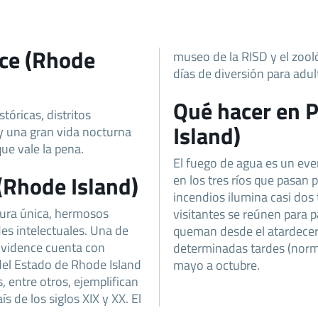
nce (Rhode
museo de la RISD y el zool
días de diversión para adul
Qué hacer en 
tóricas, distritos
Island)
, y una gran vida nocturna
ue vale la pena.
El fuego de agua es un eve
(Rhode Island)
en los tres ríos que pasan 
incendios ilumina casi dos 
tura única, hermosos
visitantes se reúnen para pa
des intelectuales. Una de
queman desde el atardecer
ovidence cuenta con
determinadas tardes (norma
del Estado de Rhode Island
mayo a octubre.
s, entre otros, ejemplifican
s de los siglos XIX y XX. El