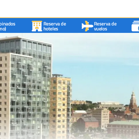
binados
Reserva de
Reserva de
no)
hoteles
vuelos