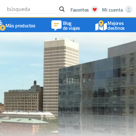
Favoritos
Mi cuenta
Blog
Mejores
Más productos
de viajes
destinos