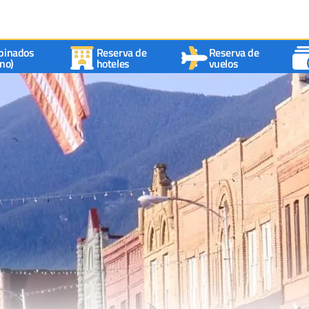
binados
Reserva de
Reserva de
no)
hoteles
vuelos