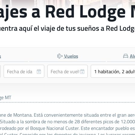
ajes a Red Lodge
entra aquí el viaje de tus sueños a Red Lod
s
Vuelos
Al
ge MT
one de Montana. Está convenientemente situada entre el gran aerop
Situado a la sombra de no menos de 28 diferentes picos de 12.000
 rodeado por el Bosque Nacional Custer. Este encantador pueblo es
l Custer. Conocido por los deportes de invierno. Los lugares recom