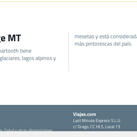
ge MT
mesetas y está considerad
más pintorescas del país.
eartooth tiene
glaciares, lagos alpinos y
Viajes.com
Last Minute Express S.L.U.
c/ Drago, CC HLS, Local 13
o, Salud y otras disposiciones
38660 Miraverde – Adeje