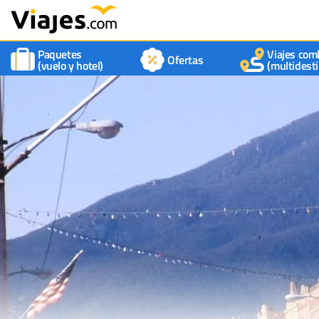
Paquetes
Viajes com
Ofertas
(vuelo y hotel)
(multidesti