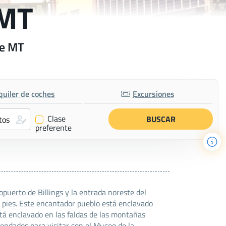
 MT
ge MT
quiler de coches
Excursiones
Clase
✔
preferente
uerto de Billings y la entrada noreste del
 pies. Este encantador pueblo está enclavado
tá enclavado en las faldas de las montañas
endados para visitar son el Museo de la