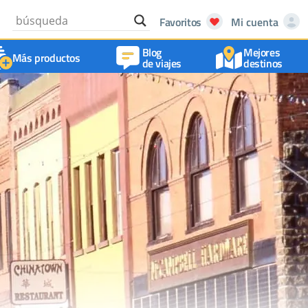
Favoritos
Mi cuenta
Blog
Mejores
Más productos
de viajes
destinos