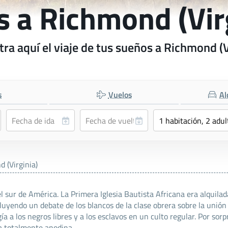
s a Richmond (Vir
ra aquí el viaje de tus sueños a Richmond (V
s
Vuelos
Al
 (Virginia)
el sur de América. La Primera Iglesia Bautista Africana era alquila
ncluyendo un debate de los blancos de la clase obrera sobre la unió
gía a los negros libres y a los esclavos en un culto regular. Por so
a totalmente anodina.