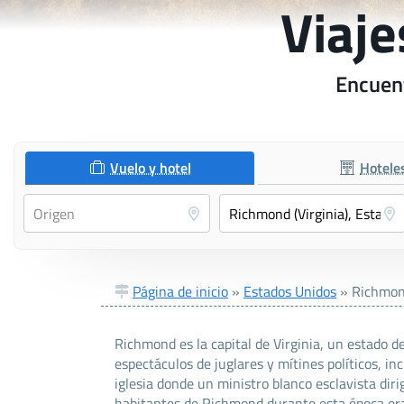
Viaje
Encuent
Vuelo y hotel
Hotele
Página de inicio
»
Estados Unidos
»
Richmond
Richmond es la capital de Virginia, un estado d
espectáculos de juglares y mítines políticos, i
iglesia donde un ministro blanco esclavista diri
habitantes de Richmond durante esta época er