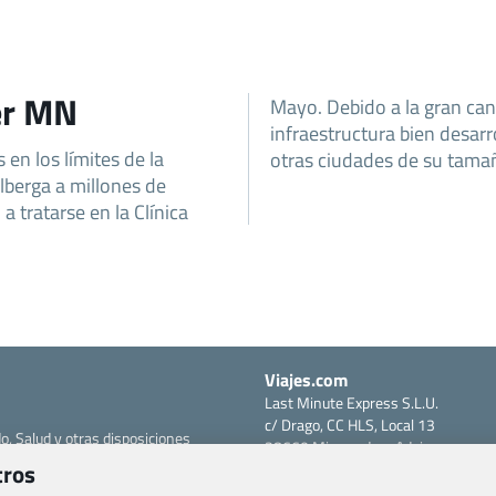
er MN
Mayo. Debido a la gran can
infraestructura bien desa
en los límites de la
otras ciudades de su tama
lberga a millones de
a tratarse en la Clínica
Viajes.com
Last Minute Express S.L.U.
c/ Drago, CC HLS, Local 13
o, Salud y otras disposiciones
38660 Miraverde – Adeje
tros
Santa Cruz de Tenerife – España
om
CIF: B76740091