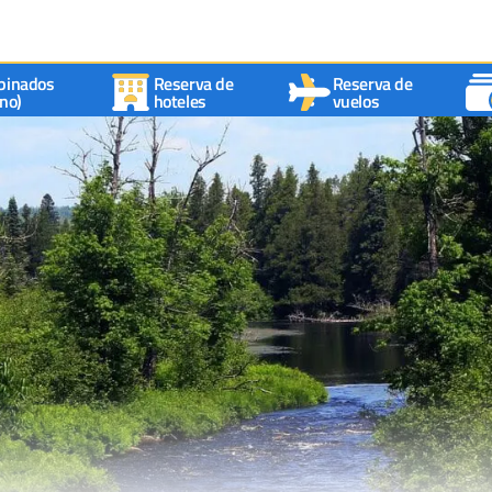
binados
Reserva de
Reserva de
no)
hoteles
vuelos