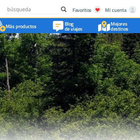
Favoritos
Mi cuenta
Blog
Mejores
Más productos
de viajes
destinos