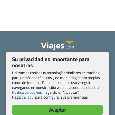
Quienes somos
Contacto
Su privacidad es importante para
nosotros
Pasaporte, Visado, Salud y otras disposiciones específicas
Blog de Viajes.com
Registro de agencias
Utilizamos cookies (y tecnologías similares de tracking)
Preguntas frecuentes
Condiciones generales
para propósitos técnicos y de marketing, tanto propias
como de terceros. Para consentir su uso y seguir
Política de privacidad y cookies
Transparencia
navegando en nuestro sitio web de acuerdo a nuestra
Todas las páginas – sitemap
Política de cookies,
haga clic en "Aceptar".
Haga
clic aquí
para configurar sus preferencias.
Viajes.com
Last Minute Express S.L.U.
Aceptar
c/ Drago, CC HLS, Local 13