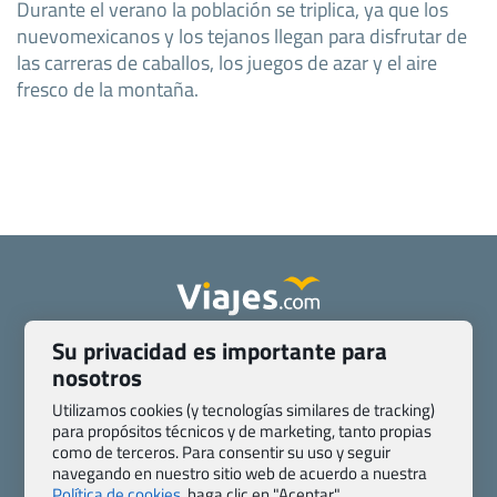
Durante el verano la población se triplica, ya que los
nuevomexicanos y los tejanos llegan para disfrutar de
las carreras de caballos, los juegos de azar y el aire
fresco de la montaña.
Su privacidad es importante para
Quienes somos
Contacto
nosotros
Pasaporte, Visado, Salud y otras disposiciones específicas
Blog de Viajes.com
Registro de agencias
Utilizamos cookies (y tecnologías similares de tracking)
para propósitos técnicos y de marketing, tanto propias
Preguntas frecuentes
Condiciones generales
como de terceros. Para consentir su uso y seguir
Política de privacidad y cookies
Transparencia
navegando en nuestro sitio web de acuerdo a nuestra
Todas las páginas – sitemap
Política de cookies,
haga clic en "Aceptar".