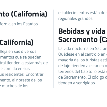
to (California)
establecimientos están do
regionales grandes.
ifornia en los Estados
Bebidas y vida
Sacramento (Ca
alifornia)
La vida nocturna en Sacram
leja en sus diversos
Quédese en el centro o en e
alimentos que se pueden
mayoría de los turistas es
ntral tienden a estar más de
de lujo tienden a estar en o
de comida en sus
terrenos del Capitolio está 
sus residentes. Encontrar
de Sacramento. El código d
mento, al noreste de los
tienden a ser rígidos.
que muchos de los