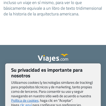
incluso un viaje en sí mismo, para ver lo que
básicamente equivale a un libro de texto tridimensional
de la historia de la arquitectura americana.
Su privacidad es importante para
Quienes somos
Contacto
nosotros
Pasaporte, Visado, Salud y otras disposiciones específicas
Blog de Viajes.com
Registro de agencias
Utilizamos cookies (y tecnologías similares de tracking)
para propósitos técnicos y de marketing, tanto propias
Preguntas frecuentes
Condiciones generales
como de terceros. Para consentir su uso y seguir
Política de privacidad y cookies
Transparencia
navegando en nuestro sitio web de acuerdo a nuestra
Todas las páginas – sitemap
Política de cookies,
haga clic en "Aceptar".
Haga
clic aquí
para configurar sus preferencias.