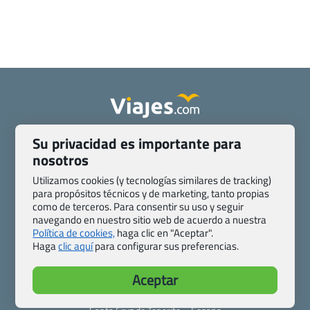
Quienes somos
Contacto
Su privacidad es importante para
Pasaporte, Visado, Salud y otras disposiciones específicas
nosotros
Blog de Viajes.com
Registro de agencias
Utilizamos cookies (y tecnologías similares de tracking)
Preguntas frecuentes
Condiciones generales
para propósitos técnicos y de marketing, tanto propias
como de terceros. Para consentir su uso y seguir
Política de privacidad y cookies
Transparencia
navegando en nuestro sitio web de acuerdo a nuestra
Todas las páginas – sitemap
Política de cookies,
haga clic en "Aceptar".
Haga
clic aquí
para configurar sus preferencias.
Viajes.com
Last Minute Express S.L.U.
Aceptar
c/ Drago, CC HLS, Local 13
38660 Miraverde – Adeje