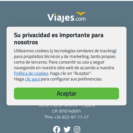
Quienes somos
Contacto
Su privacidad es importante para
Pasaporte, Visado, Salud y otras disposiciones específicas
nosotros
Blog de Viajes.com
Registro de agencias
Utilizamos cookies (y tecnologías similares de tracking)
Preguntas frecuentes
Condiciones generales
para propósitos técnicos y de marketing, tanto propias
Política de privacidad y cookies
Transparencia
como de terceros. Para consentir su uso y seguir
navegando en nuestro sitio web de acuerdo a nuestra
Todas las páginas – sitemap
Política de cookies,
haga clic en "Aceptar".
Haga
clic aquí
para configurar sus preferencias.
Viajes.com
Last Minute Express S.L.U.
Aceptar
c/ Drago, CC HLS, Local 13
38660 Miraverde – Adeje
Santa Cruz de Tenerife – España
CIF: B76740091
Tfno: +34 922-97-17-27